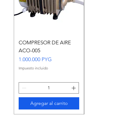
COMPRESOR DE AIRE
Copia de Copia de
ACO-005
CARASSIUS AURAT
VERDE MEDIANO
Precio
1.000.000 PYG
Precio
65.000 PYG
Impuesto incluido
Impuesto incluido
Agregar al carrito