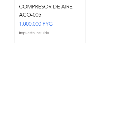
COMPRESOR DE AIRE
Copia de Copia de
ACO-005
CARASSIUS AURAT
VERDE MEDIANO
Precio
1.000.000 PYG
Precio
65.000 PYG
Impuesto incluido
Impuesto incluido
Agregar al carrito
Ir a WhatsApp
Centro de ayuda