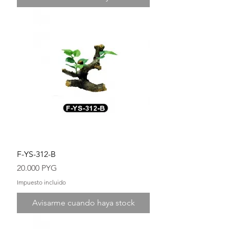
F-YS-312-B
Precio
20.000 PYG
Impuesto incluido
Avisarme cuando haya stock