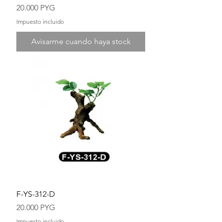
Precio
20.000 PYG
Impuesto incluido
Avisarme cuando haya stock
F-YS-312-D
Precio
20.000 PYG
Impuesto incluido