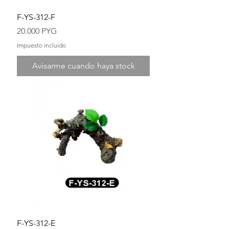
F-YS-312-F
Precio
20.000 PYG
Impuesto incluido
Avisarme cuando haya stock
F-YS-312-E