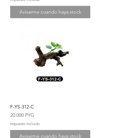
Avisarme cuando haya stock
F-YS-312-C
Precio
20.000 PYG
Impuesto incluido
Avisarme cuando haya stock