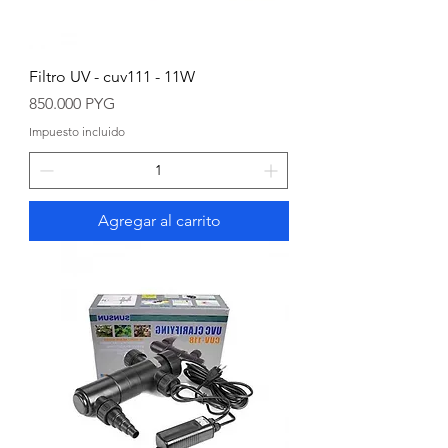
Filtro UV - cuv111 - 11W
Precio
850.000 PYG
Impuesto incluido
Agregar al carrito