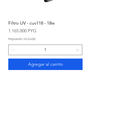
Filtro UV - cuv118 - 18w
Precio
1.165.000 PYG
Impuesto incluido
Agregar al carrito