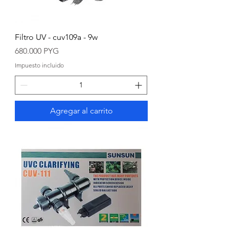
Filtro UV - cuv109a - 9w
Precio
680.000 PYG
Impuesto incluido
Agregar al carrito