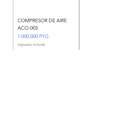
COMPRESOR DE AIRE
Copia de Copia de
ACO-005
CARASSIUS AURAT
VERDE MEDIANO
Precio
1.000.000 PYG
Precio
65.000 PYG
Impuesto incluido
Impuesto incluido
Agregar al carrito
Ir a WhatsApp