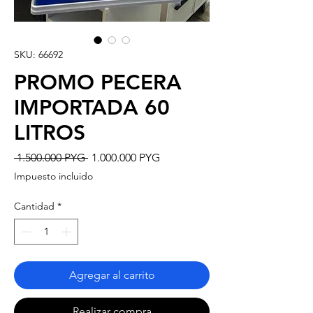
SKU: 66692
PROMO PECERA
IMPORTADA 60
LITROS
Precio
Precio de oferta
 1.500.000 PYG 
1.000.000 PYG
Impuesto incluido
Cantidad
*
Agregar al carrito
Realizar compra