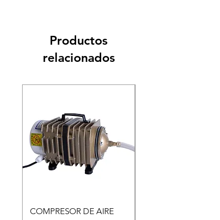
Productos
relacionados
COMPRESOR DE AIRE
Copia de Copia de