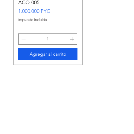
ACO-005
CARASSIUS AURAT
VERDE MEDIANO
Precio
1.000.000 PYG
Precio
65.000 PYG
Impuesto incluido
Impuesto incluido
Agregar al carrito