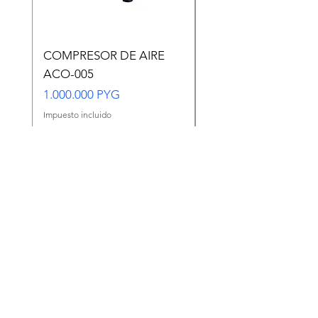
COMPRESOR DE AIRE
Copia de Copia de
ACO-005
CARASSIUS AURAT
VERDE MEDIANO
Precio
1.000.000 PYG
Precio
65.000 PYG
Impuesto incluido
Impuesto incluido
Agregar al carrito
Ir a WhatsApp