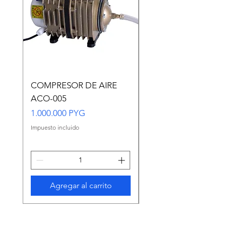
COMPRESOR DE AIRE
Copia de Copia de
ACO-005
CARASSIUS AURAT
VERDE MEDIANO
Precio
1.000.000 PYG
Precio
65.000 PYG
Impuesto incluido
Impuesto incluido
Agregar al carrito