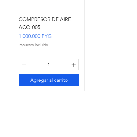
COMPRESOR DE AIRE
Copia de Copia de
ACO-005
CARASSIUS AURAT
VERDE MEDIANO
Precio
1.000.000 PYG
Precio
65.000 PYG
Impuesto incluido
Impuesto incluido
Agregar al carrito