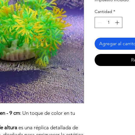
Cantidad
*
Agregar al carrit
R
en - 9 cm
: Un toque de color en tu
e altura
es una réplica detallada de
s, diseñada para enriquecer la estética