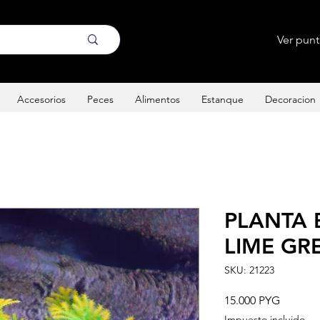
Ver pun
Accesorios
Peces
Alimentos
Estanque
Decoracion
PLANTA 
LIME GRE
SKU: 21223
Precio
15.000 PYG
Impuesto incluido