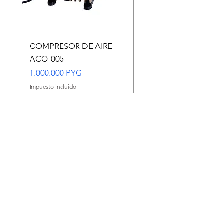
COMPRESOR DE AIRE
Copia de Copia de
ACO-005
CARASSIUS AURAT
VERDE MEDIANO
Precio
1.000.000 PYG
Precio
65.000 PYG
Impuesto incluido
Impuesto incluido
Agregar al carrito
Ir a WhatsApp