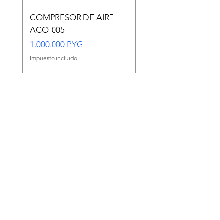
COMPRESOR DE AIRE
Copia de Copia de
ACO-005
CARASSIUS AURAT
VERDE MEDIANO
Precio
1.000.000 PYG
Precio
65.000 PYG
Impuesto incluido
Impuesto incluido
Agregar al carrito
Ir a WhatsApp
Centro de ayuda