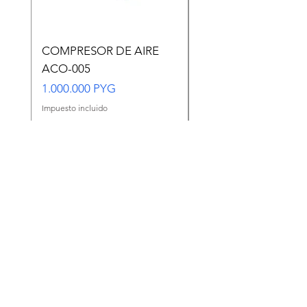
COMPRESOR DE AIRE
Copia de Copia de
ACO-005
CARASSIUS AURAT
VERDE MEDIANO
Precio
1.000.000 PYG
Precio
65.000 PYG
Impuesto incluido
Impuesto incluido
Agregar al carrito
Ir a WhatsApp