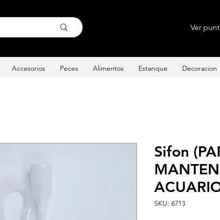
Ver pun
Accesorios
Peces
Alimentos
Estanque
Decoracion
Sifon (P
MANTEN
ACUARIO
SKU: 6713