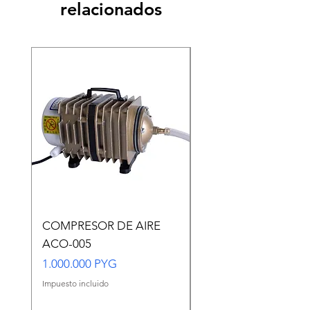
relacionados
COMPRESOR DE AIRE
Copia de Copia de
ACO-005
CARASSIUS AURAT
VERDE MEDIANO
Precio
1.000.000 PYG
Precio
65.000 PYG
Impuesto incluido
Impuesto incluido