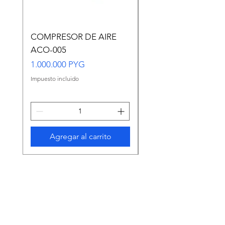
COMPRESOR DE AIRE
Copia de Copia de
ACO-005
CARASSIUS AURAT
VERDE MEDIANO
Precio
1.000.000 PYG
Precio
65.000 PYG
Impuesto incluido
Impuesto incluido
Agregar al carrito