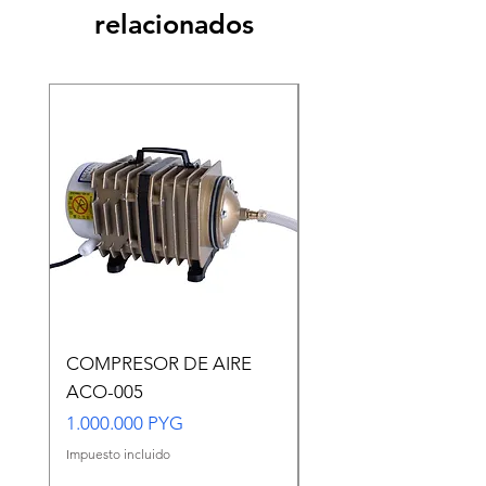
relacionados
COMPRESOR DE AIRE
Copia de Copia de
ACO-005
CARASSIUS AURAT
VERDE MEDIANO
Precio
1.000.000 PYG
Precio
65.000 PYG
Impuesto incluido
Impuesto incluido