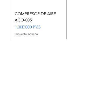
COMPRESOR DE AIRE
Copia de Copia de
ACO-005
CARASSIUS AURAT
VERDE MEDIANO
Precio
1.000.000 PYG
Precio
65.000 PYG
Impuesto incluido
Impuesto incluido
Agregar al carrito
Ir a WhatsApp