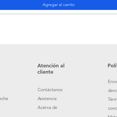
Agregar al carrito
Atención al
Polí
cliente
Enví
Contáctanos
devo
zeche
Asistencia
Térm
o
Acerca de
cond
Mét