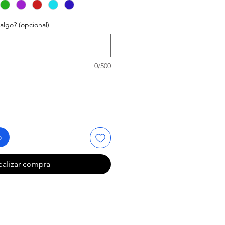
 algo? (opcional)
0/500
o
ealizar compra