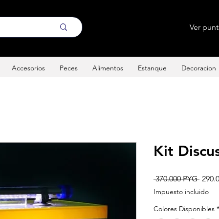
Ver pun
Accesorios
Peces
Alimentos
Estanque
Decoracion
Kit Discu
Preci
 370.000 PYG 
290.
Impuesto incluido
Colores Disponibles