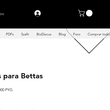
PROMOCIONES
Entrar
tos
PDFs
Szafir
BioDiscus
Blog
Foro
Comprar todo
s para Bettas
o
Precio de oferta
000 PYG
*