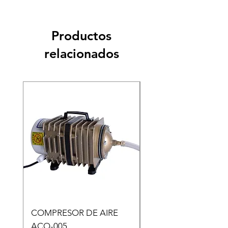
Productos
relacionados
COMPRESOR DE AIRE
Copia de Copia de
ACO-005
CARASSIUS AURAT