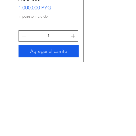
VERDE MEDIANO
Precio
1.000.000 PYG
Precio
65.000 PYG
Impuesto incluido
Impuesto incluido
Agregar al carrito