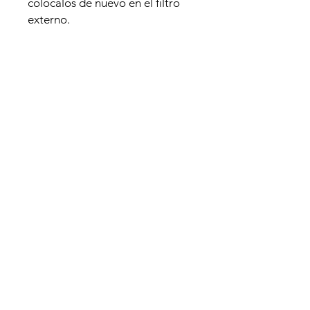
colócalos de nuevo en el filtro
externo.
Revisa y limpia el rotor.
Finalmente una vez limpio, se
monta todo de nuevo y a funcionar.
Imagen ilustrativa
Productos
relacionados