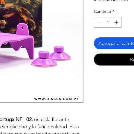
Cantidad
*
Agregar al carrit
R
ortuga NF - 02
, una isla flotante
simplicidad y la funcionalidad. Esta
l para cualquier hábitat de tortugas,