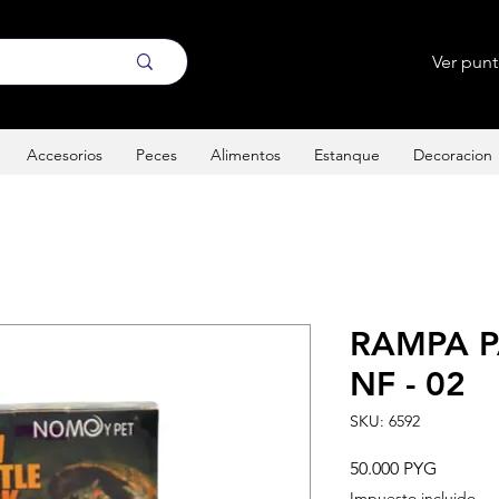
Ver pun
Accesorios
Peces
Alimentos
Estanque
Decoracion
RAMPA 
NF - 02
SKU: 6592
Precio
50.000 PYG
Impuesto incluido