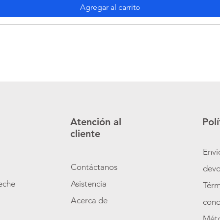
Agregar al carrito
Atención al
Polí
cliente
Enví
Contáctanos
devo
zeche
Asistencia
Térm
o
Acerca de
cond
Mét