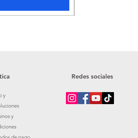
tica
Redes sociales
o y
luciones
inos y
iciones
odos de pago