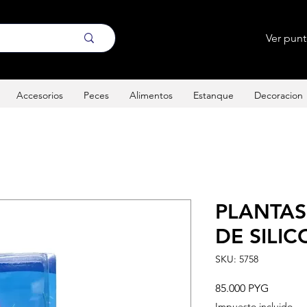
Ver pun
Accesorios
Peces
Alimentos
Estanque
Decoracion
PLANTAS
DE SILI
SKU: 5758
Precio
85.000 PYG
Impuesto incluido