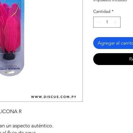
Cantidad
*
Agregar al carrit
R
LICONA R
an un aspecto auténtico.
el flujo de agua.