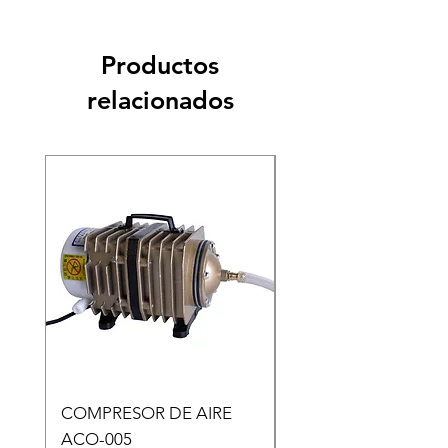
Productos
relacionados
COMPRESOR DE AIRE
Copia de Copia de
ACO-005
CARASSIUS AURAT