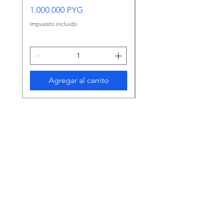
VERDE MEDIANO
Precio
1.000.000 PYG
Precio
65.000 PYG
Impuesto incluido
Impuesto incluido
Agregar al carrito