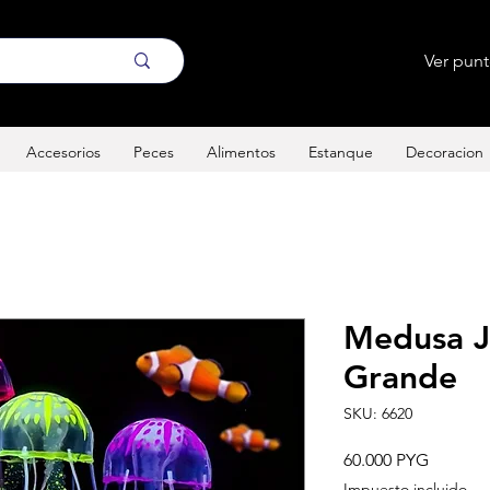
Ver pun
Accesorios
Peces
Alimentos
Estanque
Decoracion
Medusa Je
Grande
SKU: 6620
Precio
60.000 PYG
Impuesto incluido