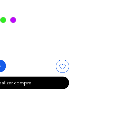
*
o
ealizar compra