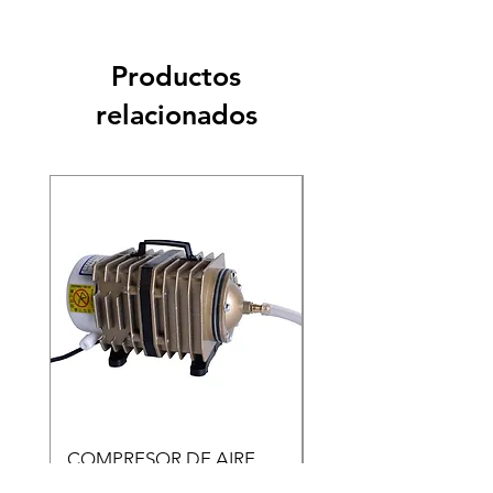
Productos
relacionados
COMPRESOR DE AIRE
Copia de Copia de
ACO-005
CARASSIUS AURAT