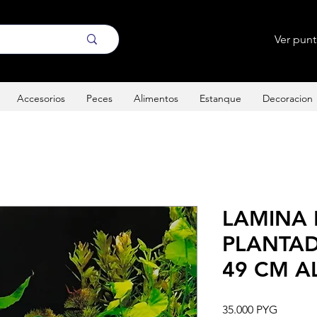
Ver pun
Accesorios
Peces
Alimentos
Estanque
Decoracion
LAMINA
PLANTAD
49 CM A
Precio
35.000 PYG