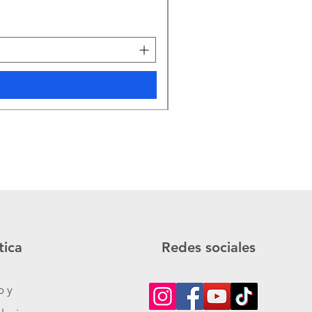
Precio
65.000 PYG
Impuesto incluido
tica
Redes sociales
o y