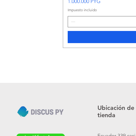
Precio
1.000.000 PYG
Impuesto incluido
Ubicación de
tienda
Ecuador 339 casi