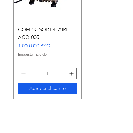
COMPRESOR DE AIRE
Copia de Copia de
ACO-005
CARASSIUS AURAT
VERDE MEDIANO
Precio
1.000.000 PYG
Precio
65.000 PYG
Impuesto incluido
Impuesto incluido
Agregar al carrito