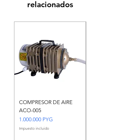
relacionados
COMPRESOR DE AIRE
Copia de Copia de
ACO-005
CARASSIUS AURAT
VERDE MEDIANO
Precio
1.000.000 PYG
Precio
65.000 PYG
Impuesto incluido
Impuesto incluido