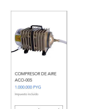
COMPRESOR DE AIRE
Copia de Copia de
ACO-005
CARASSIUS AURAT
VERDE MEDIANO
Precio
1.000.000 PYG
Precio
65.000 PYG
Impuesto incluido
Impuesto incluido