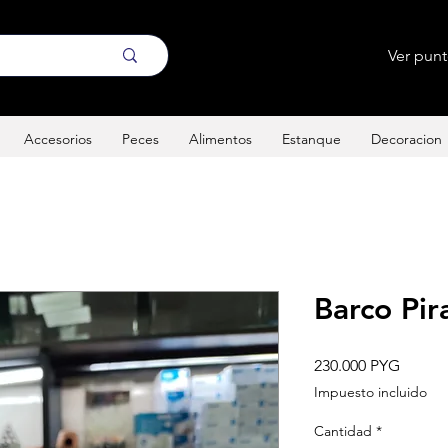
Ver pun
Accesorios
Peces
Alimentos
Estanque
Decoracion
Barco Pi
Precio
230.000 PYG
Impuesto incluido
Cantidad
*