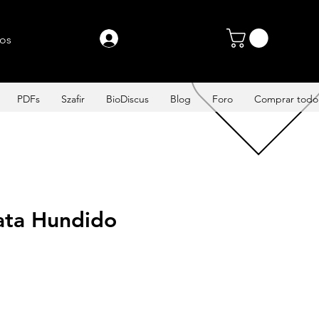
PROMOCIONES
Entrar
tos
PDFs
Szafir
BioDiscus
Blog
Foro
Comprar todo
rata Hundido