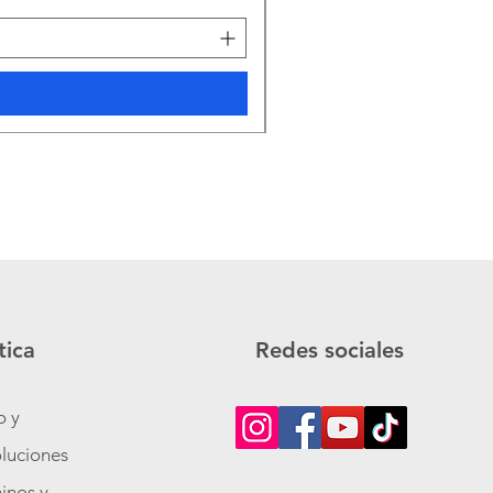
tica
Redes sociales
o y
luciones
inos y