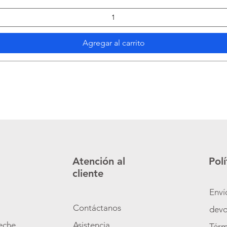
Agregar al carrito
Atención al
Polí
cliente
Enví
Contáctanos
devo
zeche
Asistencia
Térm