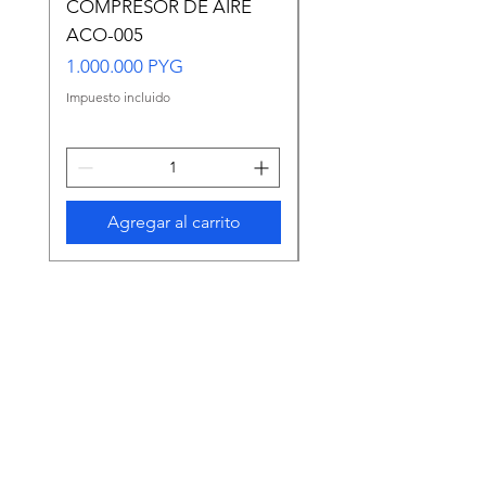
COMPRESOR DE AIRE
Copia de Copia de
ACO-005
CARASSIUS AURAT
VERDE MEDIANO
Precio
1.000.000 PYG
Precio
65.000 PYG
Impuesto incluido
Impuesto incluido
Agregar al carrito