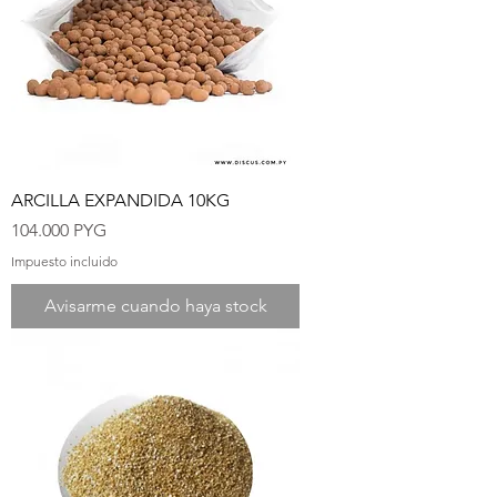
ARCILLA EXPANDIDA 10KG
Precio
104.000 PYG
Impuesto incluido
Avisarme cuando haya stock