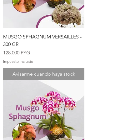
MUSGO SPHAGNUM VERSAILLES -
300 GR
Precio
128.000 PYG
Impuesto incluido
Avisarme cuando haya stock