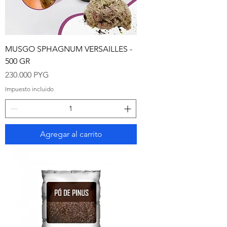
MUSGO SPHAGNUM VERSAILLES -
500 GR
Precio
230.000 PYG
Impuesto incluido
Agregar al carrito