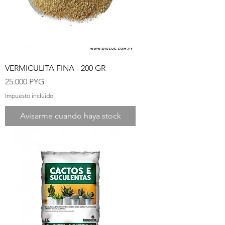
VERMICULITA FINA - 200 GR
Precio
25.000 PYG
Impuesto incluido
Avisarme cuando haya stock