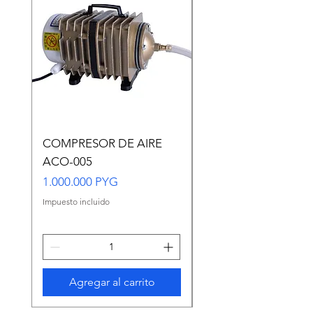
COMPRESOR DE AIRE
Copia de Copia de
ACO-005
CARASSIUS AURAT
VERDE MEDIANO
Precio
1.000.000 PYG
Precio
65.000 PYG
Impuesto incluido
Impuesto incluido
Agregar al carrito