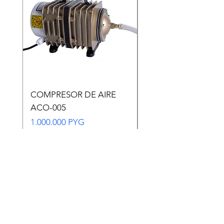
COMPRESOR DE AIRE
Copia de Copia de
ACO-005
CARASSIUS AURAT
VERDE MEDIANO
Precio
1.000.000 PYG
Precio
65.000 PYG
Impuesto incluido
Impuesto incluido
Agregar al carrito