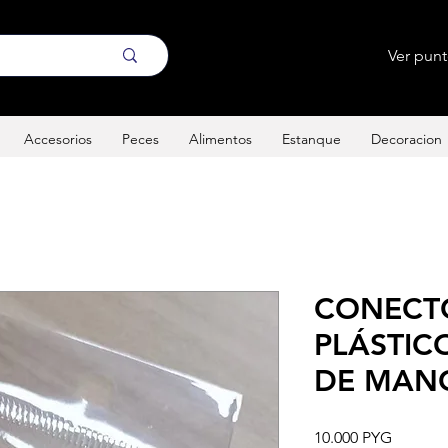
Ver pun
Accesorios
Peces
Alimentos
Estanque
Decoracion
CONECT
PLÁSTIC
DE MAN
Precio
10.000 PYG